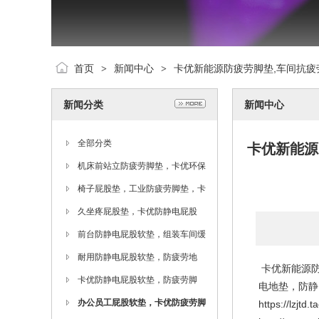
首页
新闻中心
卡优新能源防疲劳脚垫,车间抗疲
>
>
新闻分类
新闻中心
全部分类
卡优新能源
机床前站立防疲劳脚垫，卡优环保
抗疲劳地垫，缓解疲劳垫
椅子屁股垫，工业防疲劳脚垫，卡
优防静电屁股垫
久坐疼屁股垫，卡优防静电屁股
垫，防疲劳脚垫厂家
前台防静电屁股软垫，组装车间缓
解疲劳脚垫，卡优地垫
耐用防静电屁股软垫，防疲劳地
卡优新能源防
垫，过道缓解疲劳脚垫
卡优防静电屁股软垫，防疲劳脚
电地垫，防静
垫，出口防静电防疲劳垫
办公员工屁股软垫，卡优防疲劳脚
https://lzj