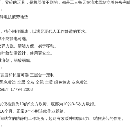
厂，零碎的玩具，是机器做不到的，都是工人每天在流水线站立着任务完
：
静电抗疲劳地垫
，精心制作而成，以满足现代人工作舒适的要求。
或不防静电可选。
反弹力强、清洁方便、易于移动。
柳叶纹防滑设计，使用更安全。
碱溶剂，弱酸弱碱。
：
m 宽度和长度可选 三层合一定制
色黄边 全黑 全灰 全绿 全蓝 绿色黄边 灰色黄边
T 17794-2008
仪检测为10的9次方欧姆。底部为10的3-5次方欧姆。
16个月。正常8个小时连续作业踩踏。
间站立的防静电工作场所，起到有效缓冲脚部压力、缓解疲劳的作用。
：