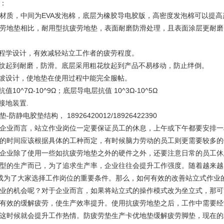
：
C材质，中间为EVA发泡棉，底层为橡胶导电胶版，高密度发泡棉可以提
劳地垫相比，耐用型抗疲劳地垫，表面耐磨防滑处理，且表面涂层更耐磨
工程学设计，有效减轻站立工作者的疲劳程度。
花纹起到耐磨，防滑。底层采用粗花纹起到产品不易移动，防止绊倒。
斜坡设计，使地垫在使用过程中能完全服帖。
值10^7Ω-10^9Ω；底层导电层抗值 10^3Ω-10^5Ω
接地装置.
防静电胶垫结构， 18926420012/18926422390
企业而言，站立作业岗位一定要保证员工的休息，上午或下午都要安排一
的时间应该根据具体的工种而定，有时候脑力劳动的员工则更需要较多的
企业除了使用一些如抗疲劳地垫之外的硬件之外，还要注意日常的员工休
的生产而已，为了追求生产率，企业往往会提升工作强度。随着越来越多的九零后走
成为了大家选择工作岗位的重要条件。那么，如何有效的改善站立式作业
业的机会呢？对于企业而言，如果将站立式的操作模式改为坐立式，那可
有效的缓解疲劳，使生产效率提升。使用抗疲劳地垫之后，工作中需要经
这时候就会提升工作热情。防疲劳垫生产卡优地垫缓解疲劳脚垫，现在的