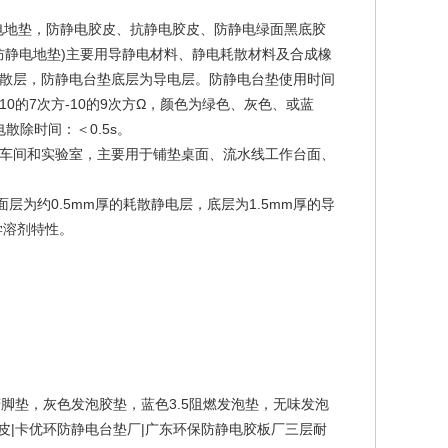
电地垫，防静电胶皮、抗静电胶皮、防静电绿面黑底胶
电台垫(防静电地垫)主要用导静电材料、静电耗散材料及合成橡
散层，防静电台垫底层为导电层。防静电台垫使用时间
的7次方-10的9次方Ω，颜色为绿色、灰色、或蓝
散除时间：＜0.5s。
车间和实验室，主要用于铺垫桌面、流水线工作台面、
为约0.5mm厚的耗散静电层，底层为1.5mm厚的导
学溶剂特性。
脚垫，灰色发泡胶垫，蓝色3.5阻燃发泡垫，无味发泡
皮|卡优环防静电台垫厂|广东环保防静电胶板厂三层耐