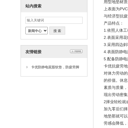
用型地垫材质
站内搜索
上表面为PV
与经济型抗疲
产品特点：
1.依照人体
2.表面采用
3.采用四边
友情链接
4.表面防静电抗
5.配备防静电
卡优抗疲劳地垫-
卡优防静电屁股软垫，防疲劳脚
对体力劳动的
垫，出口防静电防疲劳垫
的价值。休息
素质与质量，
现出劳动密集型
2择业轻松就
加九零后们择
地垫那就可以
劳感会降低，