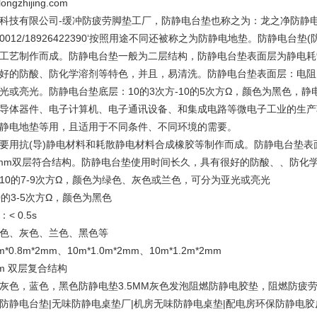
longzhijing.com
科技有限公司-缓冲防疲劳脚垫工厂，防静电台垫也称之为：龙之净防静
420012/18926422390‘按照用途不同还被称之为防静电地垫。防静
工艺制作而成。防静电台垫一般为二层结构，防静电台垫表面层为静电耗
好的防酸、防化学溶剂等特色，并且，易清洗。防静电台垫表面层：电阻10
光或亮光。防静电台垫底层：10的3次方-10的5次方Ω，颜色为黑色，静电
导体器件、电子计算机、电子通讯设备、和集成电路等微电子工业的生产
静电地垫等用，且适用于不同条件、不同环境的需要。
要用抗(导)静电材料和耗散静电材料合成橡胶等制作而成。防静电台垫表面层
mm双层符合结构。防静电台垫使用时间长久，具有很好的防酸、、防化
10的7-9次方Ω，颜色为绿色、灰色或兰色，可分为亚光或亮光
0的3-5次方Ω，颜色为黑色
< 0.5s
色、灰色、兰色、黑色等
m*0.8m*2mm、10m*1.0m*2mm、10m*1.2m*2mm
m 双层复合结构
灰色，蓝色，黑色防静电垫3.5MM灰色发泡阻燃防静电胶垫，阻燃防疲劳
防静电台垫|无味防静电桌垫厂|机房无味防静电桌垫|配电房环保防静电胶