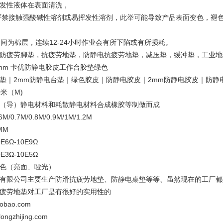
发性液体在表面清洗，
严禁接触强酸碱性溶剂或易挥发性溶剂，此举可能导致产品表面变色，褪
品中间为棉层，连续12-24小时作业会有所下陷或有所损耗。
防疲劳脚垫，抗疲劳地垫，防静电抗疲劳地垫，减压垫，缓冲垫，工业地
mm 卡优防静电胶皮工作台胶垫绿色
垫｜2mm防静电台垫｜绿色胶皮｜防静电胶皮｜2mm防静电胶皮｜防静
米（M)
（导）静电材料和耗散静电材料合成橡胶等制做而成
0.7M/0.8M/0.9M/1M/1.2M
MM
6Ω-10E9Ω
3Ω-10E5Ω
色（亮面、哑光）
有限公司主要生产防滑抗疲劳地垫、防静电桌垫等等、虽然现在的工厂都
疲劳地垫对工厂是有很好的实用性的
.taobao.com
longzhijing.com