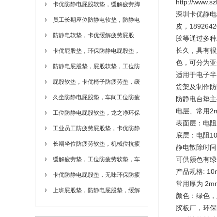
http://www.sz
垫，车间缓解疲劳地垫
卡优防静电屁股软垫，缓解疲劳脚
深圳卡优静电
垫，办公员工防静电屁股软垫
员工长期座位防静电软垫，防静电
皮，18926
防疲劳脚垫，卡优屁股垫
防静电软垫，卡优缓解疲劳屁股
胶等通过多种
长久，具有很
垫，环保防疲劳脚垫
卡优屁股垫，环保防静电屁股垫，
色，可分为亚
车间防静电软屁股垫
防静电屁股垫，屁股软垫，工位防
适用于电子半
静电屁股垫，卡优地垫
屁股软垫，卡优椅子防疲劳垫，缓
货架及制作防
解防静电防疲劳脚垫
久坐防静电屁股垫，车间工位防疲
防静电台垫主
电层、常用2
劳软垫，缓解疲劳垫
工位防静电屁股软垫，龙之净环保
表面层：电阻
防疲劳屁股垫
工业员工防疲劳屁股垫，卡优防静
底层：电阻1
电屁股软垫
长期坐位防疲劳软垫，机械位抗疲
静电散除时间：
可供颜色有绿
劳地垫，卡优防静电桌垫
缓解疲劳垫，工位防疲劳软垫，车
产品规格: 10
间缓解疲劳地垫
卡优防静电屁股垫，无味环保防疲
常用厚为 2m
劳脚垫，地垫工厂
上班屁股垫，防静电屁股垫，缓解
颜色：绿色，
疲劳脚垫厂
胶板厂，环保