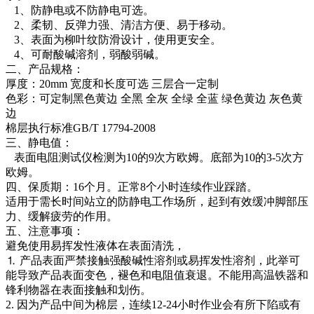
1、防静电或不防静电可选。
2、柔韧、反弹力强、清洁方便、易于移动。
3、表面为柳叶纹防滑设计，使用更安全。
4、可耐酸碱溶剂，弱酸弱碱。
二、产品规格：
厚度：20mm 宽度和长度可选 三层合一定制
色彩：可定制黑色黄边 全黑 全灰 全绿 全蓝 绿色黄边 灰色黄
边
棉层执行标准GB/T 17794-2008
三、静电值：
表面电阻测试仪检测为10的9次方欧姆。底部为10的3-5次方
欧姆。
四、保质期：16个月。正常8个小时连续作业踩踏。
适用于需长时间站立的防静电工作场所，起到有效缓冲脚部压
力、缓解疲劳的作用。
五、注意事项：
避免使用易挥发性液体在表面清洗，
⒈ 产品表面严禁接触强酸碱性溶剂或易挥发性溶剂，此举可
能导致产品表面变色，褪色和电阻值衰退。不能用高温铁器和
锋利物器在表面接触和划伤。
2. 因为产品中间为棉层，连续12-24小时作业会有所下陷或有