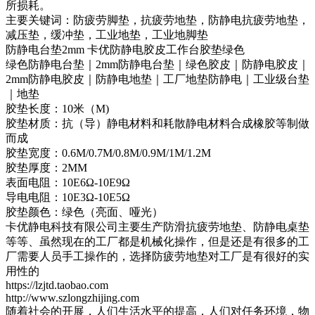
所损耗。
主要关键词：防疲劳脚垫，抗疲劳地垫，防静电抗疲劳地垫，
减压垫，缓冲垫，工业地垫，工业地脚垫
防静电台垫2mm 卡优防静电胶皮工作台胶垫绿色
绿色防静电台垫｜2mm防静电台垫｜绿色胶皮｜防静电胶皮｜
2mm防静电胶皮｜防静电地垫｜工厂地垫防静电｜工业级台垫
｜地垫
胶垫长度：10米（M)
胶垫材质：抗（导）静电材料和耗散静电材料合成橡胶等制做
而成
胶垫宽度：0.6M/0.7M/0.8M/0.9M/1M/1.2M
胶垫厚度：2MM
表面电阻：10E6Ω-10E9Ω
导电电阻：10E3Ω-10E5Ω
胶垫颜色：绿色（亮面、哑光）
卡优静电科技有限公司主要生产防滑抗疲劳地垫、防静电桌垫
等等、虽然现在的工厂都是机械化操作，但是还是有很多的工
厂需要人员手工操作的，选择防疲劳地垫对工厂是有很好的实
用性的
https://lzjtd.taobao.com
http://www.szlongzhijing.com
随着社会的开展，人们生活水平的提高，人们对任务环境，物