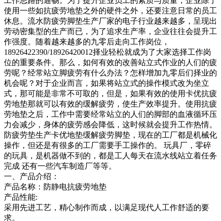
工作思路的通畅。为了提升企业员工的素质与质量，企业除了
使用一些如抗疲劳地垫之外的硬件之外，还要注意日常的员工
休息。流水防疲劳脚垫生产厂家的电子行业越来越多，呈现出
劳动密集型的生产而已，为了追求生产率，企业往往会提升工
作强度。随着越来越多的九零后走向工作岗位，
18926422390/18926420012择业轻松就成为了大家选择工作岗
位的重要条件。那么，如何有效的改善站立式作业的人们的疲
劳呢？经常站立脚疲劳有什么办法？怎样增加九零后们择业的
机会呢？对于企业而言，如果将站立式的操作模式改为坐立
式，那可能是非常不可取的，但是，如果有效的使用卡优抗疲
劳地垫那就可以有效的缓解疲劳，使生产效率提升。使用抗疲
劳地垫之后，工作中需要经常站立的人们的脚部的血液循环压
力会减少，身体的疲劳感会降低，这时候就会提升工作热情。
防疲劳垫生产卡优地垫缓解疲劳脚垫，现在的工厂都是机械化
操作，但还是有很多的工厂需要手工操作的。 玩具厂，零碎
的玩具，是机器做不到的，都是工人每天在流水线站立着任务
完成 还有一些汽车制造厂等等。
一、产品介绍：
产品名称：防静电抗疲劳地垫
产品性能:
采用先进工艺，精心制作而成，以满足现代人工作舒适的要
求。