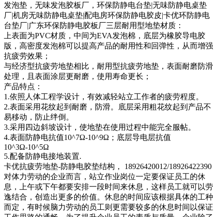
发泡垫，无味发泡胶板厂，环保防静电台垫|无味防静电桌垫
厂|机房无味防静电桌垫|配电房环保防静电胶皮|卡优环防静电
台垫厂|广东环保防静电胶板厂三层耐用型地垫材质：
上表面为PVC材质，中间为EVA发泡棉，底层为橡胶导电胶
版，高密度发泡棉可以提高产品的耐用性和回弹性，从而增强
抗疲劳效果；
与经济型抗疲劳地垫相比，耐用型抗疲劳地垫，表面耐磨防滑
处理，且表面涂层更耐磨，使用寿命更长；
产品特点：
1.依照人体工程学设计，有效减轻站立工作者的疲劳程度。
2.表面采用花纹起到耐磨，防滑。底层采用粗花纹起到产品不
易移动，防止绊倒。
3.采用四边斜坡设计，使地垫在使用过程中能完全服帖。
4.表面防静电抗值10^7Ω-10^9Ω；底层导电层抗值
10^3Ω-10^5Ω
5.配备防静电接地装置.
卡优抗疲劳地垫-防静电胶垫结构， 18926420012/18926422390
对体力劳动的企业而言，站立作业岗位一定要保证员工的休
息，上午或下午都要安排一段时间来休息，这样员工就可以劳
逸结合，创造出更多的价值。休息的时间应该根据具体的工种
而定，有时候脑力劳动的员工则更需要较多的休息时间以保证