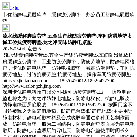
返回
卡优防静电屁股软垫，缓解疲劳脚垫，办公员工防静电屁股软
垫
流水线缓解脚疲劳垫,五金生产线防疲劳脚垫,车间防滑地垫 机
械工位抗疲劳脚垫,龙之净无味防静电桌垫
2026-05-04 点击:5
流水线缓解脚疲劳垫,五金生产线防疲劳脚垫,车间防滑地垫机
房缓解疲劳脚垫，工业防疲劳脚垫，防疲劳地垫，防静电网格
帘，卡优防静电地垫，防静电橡胶垫，减震防滑脚垫，车间抗
疲劳地垫，过道抗疲劳垫,抗疲劳地垫，操作车间防疲劳脚垫
https://lzjtd.taobao.com 18926420012/18926422390
http://www.szlongzhijing.com
深圳卡优静电科技有限公司-缓冲防疲劳脚垫工厂，防静电台
垫也称之为：龙之净防静电地垫，防静电胶皮、抗静电胶皮、
防静电绿面黑底胶皮，18926420012/18926422390‘按照用途不
同还被称之为防静电地垫。防静电台垫(防静电地垫)主要用导
静电材料、静电耗散材料及合成橡胶等通过多种工艺制作而
成。防静电台垫一般为二层结构，防静电台垫表面层为静电耗
散层，防静电台垫底层为导电层。防静电台垫使用时间长久，
具有很好的防酸、防化学溶剂等特色，并且，易清洗。防静电