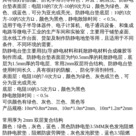
台垫表面层：电阻10的7次方-10的9次方Ω，颜色为绿色、灰
色、或蓝色，可分为亚光或亮光。防静电台垫底层：10的3次
方-10的5次方Ω，颜色为黑色，静电散除时间：＜0.5s。
适用于电子半导体器件、电子计算机、电子通讯设备、和集成
电路等微电子工业的生产车间和实验室，主要用于铺垫桌面、
流水线工作台面、货架及制作防静电地垫等用，且适用于不同
条件、不同环境的需要。
防静电台垫主要用抗(导)静电材料和耗散静电材料合成橡胶等
制作而成。防静电台垫表面层为约0.5mm厚的耗散静电层，底
层为1.5mm厚的导电层、常用2mm双层符合结构。防静电台垫
使用时间长久，具有很好的防酸、、防化学溶剂特性。
表面层：电阻10的7-9次方Ω，颜色为绿色、灰色或兰色，可
分为亚光或亮光
底层：电阻10的3-5次方Ω，颜色为黑色
静电散除时间：< 0.5s
可供颜色有绿色、灰色、兰色、黑色等
产品规格: 10m*0.8m*2mm、10m*1.0m*2mm、10m*1.2m*2mm
常用厚为 2mm 双层复合结构
颜色：绿色，灰色，蓝色，黑色防静电垫3.5MM灰色发泡阻燃
防静电胶垫，阻燃防疲劳脚垫，灰色发泡胶垫，蓝色3.5阻燃