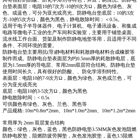
台垫表面层：电阻10的7次方-10的9次方Ω，颜色为绿色、灰
色、或蓝色，可分为亚光或亮光。防静电台垫底层：10的3次
方-10的5次方Ω，颜色为黑色，静电散除时间：＜0.5s。
适用于电子半导体器件、电子计算机、电子通讯设备、和集成
电路等微电子工业的生产车间和实验室，主要用于铺垫桌面、
流水线工作台面、货架及制作防静电地垫等用，且适用于不同
条件、不同环境的需要。
防静电台垫主要用抗(导)静电材料和耗散静电材料合成橡胶等
制作而成。防静电台垫表面层为约0.5mm厚的耗散静电层，底
层为1.5mm厚的导电层、常用2mm双层符合结构。防静电台垫
使用时间长久，具有很好的防酸、、防化学溶剂特性。
表面层：电阻10的7-9次方Ω，颜色为绿色、灰色或兰色，可
分为亚光或亮光
底层：电阻10的3-5次方Ω，颜色为黑色
静电散除时间：< 0.5s
可供颜色有绿色、灰色、兰色、黑色等
产品规格: 10m*0.8m*2mm、10m*1.0m*2mm、10m*1.2m*2mm
常用厚为 2mm 双层复合结构
颜色：绿色，灰色，蓝色，黑色防静电垫3.5MM灰色发泡阻燃
防静电胶垫，阻燃防疲劳脚垫，灰色发泡胶垫，蓝色3.5阻燃