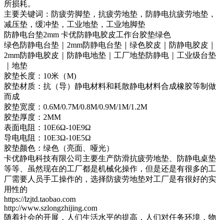
所损耗。
主要关键词：防疲劳脚垫，抗疲劳地垫，防静电抗疲劳地垫，
减压垫，缓冲垫，工业地垫，工业地脚垫
防静电台垫2mm 卡优防静电胶皮工作台胶垫绿色
绿色防静电台垫｜2mm防静电台垫｜绿色胶皮｜防静电胶皮｜
2mm防静电胶皮｜防静电地垫｜工厂地垫防静电｜工业级台垫
｜地垫
胶垫长度：10米（M)
胶垫材质：抗（导）静电材料和耗散静电材料合成橡胶等制做
而成
胶垫宽度：0.6M/0.7M/0.8M/0.9M/1M/1.2M
胶垫厚度：2MM
表面电阻：10E6Ω-10E9Ω
导电电阻：10E3Ω-10E5Ω
胶垫颜色：绿色（亮面、哑光）
卡优静电科技有限公司主要生产防滑抗疲劳地垫、防静电桌垫
等等、虽然现在的工厂都是机械化操作，但是还是有很多的工
厂需要人员手工操作的，选择防疲劳地垫对工厂是有很好的实
用性的
https://lzjtd.taobao.com
http://www.szlongzhijing.com
随着社会的开展，人们生活水平的提高，人们对任务环境，物