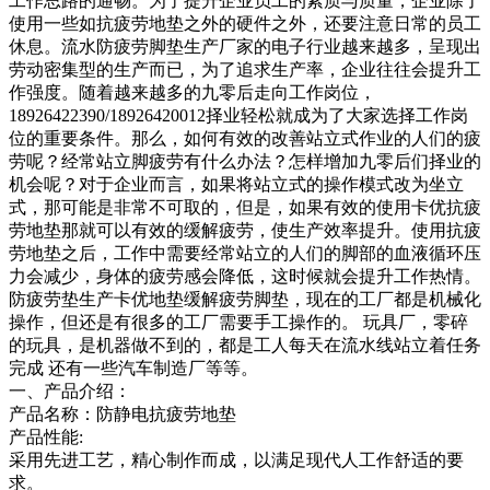
工作思路的通畅。为了提升企业员工的素质与质量，企业除了
使用一些如抗疲劳地垫之外的硬件之外，还要注意日常的员工
休息。流水防疲劳脚垫生产厂家的电子行业越来越多，呈现出
劳动密集型的生产而已，为了追求生产率，企业往往会提升工
作强度。随着越来越多的九零后走向工作岗位，
18926422390/18926420012择业轻松就成为了大家选择工作岗
位的重要条件。那么，如何有效的改善站立式作业的人们的疲
劳呢？经常站立脚疲劳有什么办法？怎样增加九零后们择业的
机会呢？对于企业而言，如果将站立式的操作模式改为坐立
式，那可能是非常不可取的，但是，如果有效的使用卡优抗疲
劳地垫那就可以有效的缓解疲劳，使生产效率提升。使用抗疲
劳地垫之后，工作中需要经常站立的人们的脚部的血液循环压
力会减少，身体的疲劳感会降低，这时候就会提升工作热情。
防疲劳垫生产卡优地垫缓解疲劳脚垫，现在的工厂都是机械化
操作，但还是有很多的工厂需要手工操作的。 玩具厂，零碎
的玩具，是机器做不到的，都是工人每天在流水线站立着任务
完成 还有一些汽车制造厂等等。
一、产品介绍：
产品名称：防静电抗疲劳地垫
产品性能:
采用先进工艺，精心制作而成，以满足现代人工作舒适的要
求。