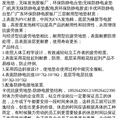
发泡垫，无味发泡胶板厂，环保防静电台垫|无味防静电桌垫
厂|机房无味防静电桌垫|配电房环保防静电胶皮|卡优环防静电
台垫厂|广东环保防静电胶板厂三层耐用型地垫材质：
上表面为PVC材质，中间为EVA发泡棉，底层为橡胶导电胶
版，高密度发泡棉可以提高产品的耐用性和回弹性，从而增强
抗疲劳效果；
与经济型抗疲劳地垫相比，耐用型抗疲劳地垫，表面耐磨防滑
处理，且表面涂层更耐磨，使用寿命更长；
产品特点：
1.依照人体工程学设计，有效减轻站立工作者的疲劳程度。
2.表面采用花纹起到耐磨，防滑。底层采用粗花纹起到产品不
易移动，防止绊倒。
3.采用四边斜坡设计，使地垫在使用过程中能完全服帖。
4.表面防静电抗值10^7Ω-10^9Ω；底层导电层抗值
10^3Ω-10^5Ω
5.配备防静电接地装置.
卡优抗疲劳地垫-防静电胶垫结构， 18926420012/18926422390
对体力劳动的企业而言，站立作业岗位一定要保证员工的休
息，上午或下午都要安排一段时间来休息，这样员工就可以劳
逸结合，创造出更多的价值。休息的时间应该根据具体的工种
而定，有时候脑力劳动的员工则更需要较多的休息时间以保证