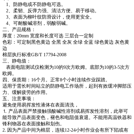
1、防静电或不防静电可选。
2、柔韧、反弹力强、清洁方便、易于移动。
3、表面为柳叶纹防滑设计，使用更安全。
4、可耐酸碱溶剂，弱酸弱碱。
二、产品规格：
厚度：20mm 宽度和长度可选 三层合一定制
色彩：可定制黑色黄边 全黑 全灰 全绿 全蓝 绿色黄边 灰色黄
边
棉层执行标准GB/T 17794-2008
三、静电值：
表面电阻测试仪检测为10的9次方欧姆。底部为10的3-5次方
欧姆。
四、保质期：16个月。正常8个小时连续作业踩踏。
适用于需长时间站立的防静电工作场所，起到有效缓冲脚部压
力、缓解疲劳的作用。
五、注意事项：
避免使用易挥发性液体在表面清洗，
⒈ 产品表面严禁接触强酸碱性溶剂或易挥发性溶剂，此举可
能导致产品表面变色，褪色和电阻值衰退。不能用高温铁器和
锋利物器在表面接触和划伤。
2. 因为产品中间为棉层，连续12-24小时作业会有所下陷或有