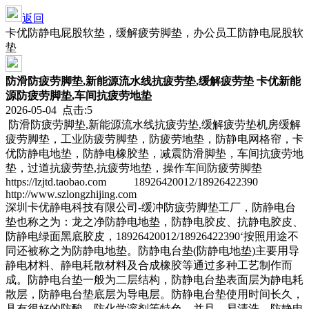
返回
卡优防静电屁股软垫，缓解疲劳脚垫，办公员工防静电屁股软
垫
防滑防疲劳脚垫,新能源流水线抗疲劳垫,缓解疲劳垫 卡优新能
源防疲劳脚垫,车间抗疲劳地垫
2026-05-04 点击:5
防滑防疲劳脚垫,新能源流水线抗疲劳垫,缓解疲劳垫机房缓解
疲劳脚垫，工业防疲劳脚垫，防疲劳地垫，防静电网格帘，卡
优防静电地垫，防静电橡胶垫，减震防滑脚垫，车间抗疲劳地
垫，过道抗疲劳垫,抗疲劳地垫，操作车间防疲劳脚垫
https://lzjtd.taobao.com 18926420012/18926422390
http://www.szlongzhijing.com
深圳卡优静电科技有限公司-缓冲防疲劳脚垫工厂，防静电台
垫也称之为：龙之净防静电地垫，防静电胶皮、抗静电胶皮、
防静电绿面黑底胶皮，18926420012/18926422390‘按照用途不
同还被称之为防静电地垫。防静电台垫(防静电地垫)主要用导
静电材料、静电耗散材料及合成橡胶等通过多种工艺制作而
成。防静电台垫一般为二层结构，防静电台垫表面层为静电耗
散层，防静电台垫底层为导电层。防静电台垫使用时间长久，
具有很好的防酸、防化学溶剂等特色，并且，易清洗。防静电